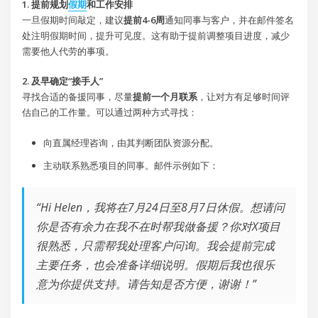
1. 提前规划
假期
和工作安排
一旦假期时间敲定，建议
提前4-6周
通知同事与客户，并在邮件签名
处注明假期时间，提升可见度。这有助于提前调整项目进度，减少
需要他人代劳的事项。
2. 及早确定“接手人”
寻找合适的备援同事，尽量
提前一个月联系
，让对方有足够时间评
估自己的工作量。可以通过两种方式寻找：
向直属经理咨询，由其判断团队资源分配。
主动联系熟悉项目的同事。邮件示例如下：
“Hi Helen，我将在7月24日至8月7日休假。想请问
你是否有余力在我不在时帮我做备援？你对X项目
很熟悉，只需帮我处理客户问询。我会提前完成
主要任务，也会准备详细说明。假期后我也很乐
意为你提供支持。请告知是否方便，谢谢！”